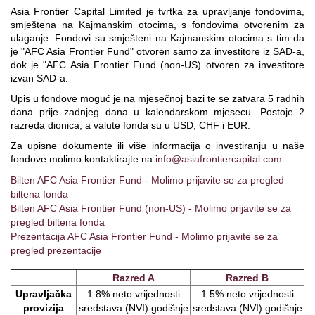
Asia Frontier Capital Limited je tvrtka za upravljanje fondovima,
smještena na Kajmanskim otocima, s fondovima otvorenim za
ulaganje. Fondovi su smješteni na Kajmanskim otocima s tim da
je "AFC Asia Frontier Fund" otvoren samo za investitore iz SAD-a,
dok je "AFC Asia Frontier Fund (non-US) otvoren za investitore
izvan SAD-a.
Upis u fondove moguć je na mjesečnoj bazi te se zatvara 5 radnih
dana prije zadnjeg dana u kalendarskom mjesecu. Postoje 2
razreda dionica, a valute fonda su u USD, CHF i EUR.
Za upisne dokumente ili više informacija o investiranju u naše
fondove molimo kontaktirajte na
info@asiafrontiercapital.com
.
Bilten AFC Asia Frontier Fund - Molimo prijavite se za pregled
biltena fonda
Bilten AFC Asia Frontier Fund (non-US) - Molimo prijavite se za
pregled biltena fonda
Prezentacija AFC Asia Frontier Fund - Molimo prijavite se za
pregled prezentacije
Razred A
Razred B
Upravljačka
1.8% neto vrijednosti
1.5% neto vrijednosti
provizija
sredstava (NVI) godišnje
sredstava (NVI) godišnje