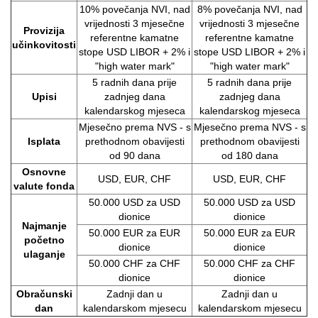
10% povečanja NVI, nad
8% povečanja NVI, nad
vrijednosti 3 mjesečne
vrijednosti 3 mjesečne
Provizija
referentne kamatne
referentne kamatne
učinkovitosti
stope USD LIBOR + 2% i
stope USD LIBOR + 2% i
"high water mark"
"high water mark"
5 radnih dana prije
5 radnih dana prije
Upisi
zadnjeg dana
zadnjeg dana
kalendarskog mjeseca
kalendarskog mjeseca
Mjesečno prema NVS - s
Mjesečno prema NVS - s
Isplata
prethodnom obavijesti
prethodnom obavijesti
od 90 dana
od 180 dana
Osnovne
USD, EUR, CHF
USD, EUR, CHF
valute fonda
50.000 USD za USD
50.000 USD za USD
dionice
dionice
Najmanje
50.000 EUR za EUR
50.000 EUR za EUR
početno
dionice
dionice
ulaganje
50.000 CHF za CHF
50.000 CHF za CHF
dionice
dionice
Obračunski
Zadnji dan u
Zadnji dan u
dan
kalendarskom mjesecu
kalendarskom mjesecu