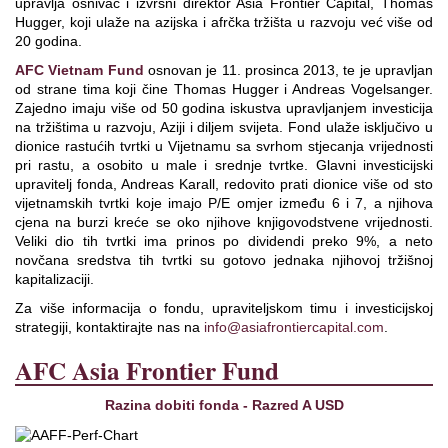
upravlja osnivač i izvršni direktor Asia Frontier Capital, Thomas
Hugger, koji ulaže na azijska i afrčka tržišta u razvoju već više od
20 godina.
AFC Vietnam Fund
osnovan je 11. prosinca 2013, te je upravljan
od strane tima koji čine Thomas Hugger i Andreas Vogelsanger.
Zajedno imaju više od 50 godina iskustva upravljanjem investicija
na tržištima u razvoju, Aziji i diljem svijeta. Fond ulaže isključivo u
dionice rastućih tvrtki u Vijetnamu sa svrhom stjecanja vrijednosti
pri rastu, a osobito u male i srednje tvrtke. Glavni investicijski
upravitelj fonda, Andreas Karall, redovito prati dionice više od sto
vijetnamskih tvrtki koje imajo P/E omjer između 6 i 7, a njihova
cjena na burzi kreće se oko njihove knjigovodstvene vrijednosti.
Veliki dio tih tvrtki ima prinos po dividendi preko 9%, a neto
novčana sredstva tih tvrtki su gotovo jednaka njihovoj tržišnoj
kapitalizaciji.
Za više informacija o fondu, upraviteljskom timu i investicijskoj
strategiji, kontaktirajte nas na
info@asiafrontiercapital.com
.
AFC Asia Frontier Fund
Razina dobiti fonda - Razred A USD