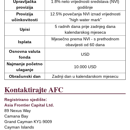
Upravljačka
1.8% neto vrijednosti sredstava (NVI)
provizija
godišnje
Provizija
12.5% povečanja NVI iznad vrijednosti
učinkovitosti
"high water mark"
5 radnih dana prije zadnjeg dana
Upisi
kalendarskog mjeseca
Mjesečno prema NVI - s prethodnom
Isplata
obavijesti od 60 dana
Osnovna valuta
USD
fonda
Najmanje početno
10.000 USD
ulaganje
Obračunski dan
Zadnji dan u kalendarskom mjesecu
Kontaktirajte AFC
Registrirano sjedište:
Asia Frontier Capital Ltd.
89 Nexus Way
Camana Bay
Grand Cayman KY1-9009
Cayman Islands